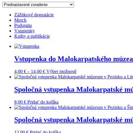
Zážitkové degustácie
Merch
Podujatia
Vstupenky
Knihy a publikácie
Vstupenka do Malokarpatského múzea
Price
Tento
4,00
€
–
14,00
€
Výber možností
range:
produkt
4,00 €
má
through
viacero
Spoločná vstupenka Malokarpatské mú
14,00 €
variantov.
Možnosti
8,00
€
Pridať do košíka
si
môžete
vybrať
Spoločná vstupenka Malokarpatské m
na
stránke
produktu.
12,00
€
Pridať do košíka