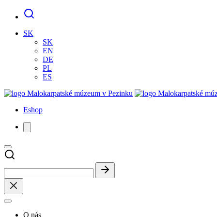
SK
SK
EN
DE
PL
ES
Eshop
O nás