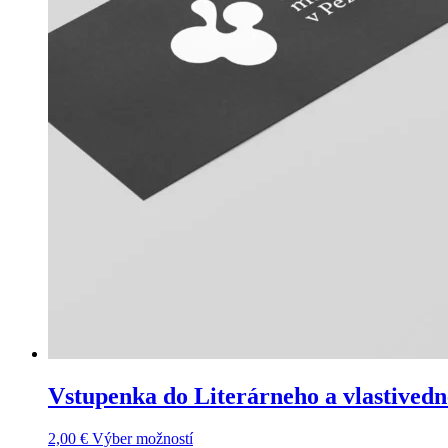
Vstupenka do Literárneho a vlastived
Tento
2,00
€
Výber možností