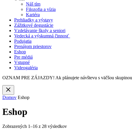
Náš tím
Filozofia a vízia
Kariéra
Prehliadky a výstavy
Zážitkové degustácie
Vzdelávanie školy a seniori
Vedecká a výskumná činnosť
Podujatia
Prenájom priestorov
Eshop
Pre médiá
Vstupné
Videogaléria
OZNAM PRE ZÁJAZDY! Ak plánujete návštevu s väčšou skupinou a
Domov
Eshop
Eshop
Zobrazených 1–16 z 28 výsledkov