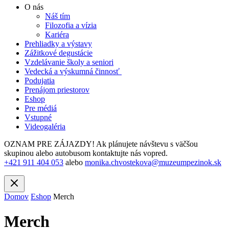
O nás
Náš tím
Filozofia a vízia
Kariéra
Prehliadky a výstavy
Zážitkové degustácie
Vzdelávanie školy a seniori
Vedecká a výskumná činnosť
Podujatia
Prenájom priestorov
Eshop
Pre médiá
Vstupné
Videogaléria
OZNAM PRE ZÁJAZDY! Ak plánujete návštevu s väčšou
skupinou alebo autobusom kontaktujte nás vopred.
+421 911 404 053
alebo
monika.chvostekova@muzeumpezinok.sk
Domov
Eshop
Merch
Merch