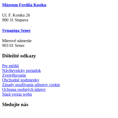
Múzeum Ferdiša Kostku
Ul. F. Kostku 26
900 31 Stupava
Synagóga Senec
Mierové námestie
903 01 Senec
Dôležité odkazy
Pre médiá
Návštevnícky poriadok
Zverejňovanie
Obchodné podmienky
Zásady používania súborov cookie
Ochrana osobných údajov
Stará verzia webu
Sledujte nás