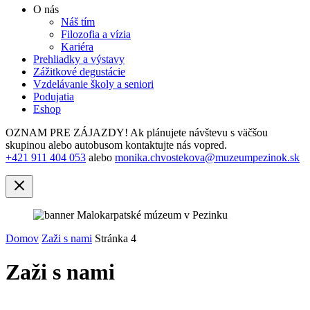
O nás
Náš tím
Filozofia a vízia
Kariéra
Prehliadky a výstavy
Zážitkové degustácie
Vzdelávanie školy a seniori
Podujatia
Eshop
OZNAM PRE ZÁJAZDY! Ak plánujete návštevu s väčšou
skupinou alebo autobusom kontaktujte nás vopred.
+421 911 404 053
alebo
monika.chvostekova@muzeumpezinok.sk
Domov
Zaži s nami
Stránka 4
Zaži s nami