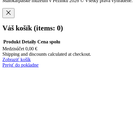
Malokarpatské múzeum v Pezinku 2026 © Všetky práva vyhradené.
Váš košík
(items: 0)
Produkt
Detaily
Cena spolu
Medzisúčet
0,00 €
Produkty
Shipping and discounts calculated at checkout.
Zobraziť košík
v
Prejsť do pokladne
košíku