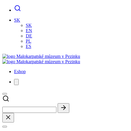
SK
SK
EN
DE
PL
ES
Eshop