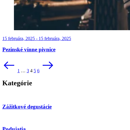
15 februára, 2025 - 15 februára, 2025
Pezinské vínne pivnice
Stránkovanie
príspevkov
1
…
3
4
5
6
Kategórie
Zážitkové degustácie
Podujatia