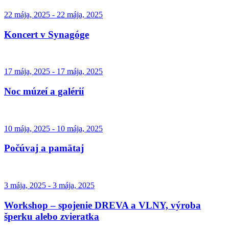
22 mája, 2025 - 22 mája, 2025
Koncert v Synagóge
17 mája, 2025 - 17 mája, 2025
Noc múzeí a galérií
10 mája, 2025 - 10 mája, 2025
Počúvaj a pamätaj
3 mája, 2025 - 3 mája, 2025
Workshop – spojenie DREVA a VLNY, výroba
šperku alebo zvieratka