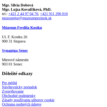
Mgr. Silvia Dobová
Mgr. Lujza Kovalčíková, PhD.
tel.:
+421 2 44 97 04 76
,
+421 911 296 016
muzeumjur@muzeumpezinok.sk
Múzeum Ferdiša Kostku
Ul. F. Kostku 26
900 31 Stupava
Synagóga Senec
Mierové námestie
903 01 Senec
Dôležité odkazy
Pre médiá
Návštevnícky poriadok
Zverejňovanie
Obchodné podmienky
Zásady používania súborov cookie
Ochrana osobných údajov