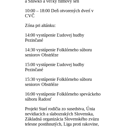
a Sniwko a veľký filmový sen
10:00 – 18:00 Deň otvorených dverí v
CVČ
Zóna pri altánku:
14:00 vystúpenie Ľudovej hudby
Pezinčané
14:30 vystúpenie Folklórneho súboru
seniorov Obstrléze
15:00 vystúpenie Ľudovej hudby
Pezinčané
15:30 vystúpenie Folklórneho súboru
seniorov Obstrléze
16:00 vystúpenie Folklórneho speváckeho
súboru Radosť
Projekt Starí rodičia zo susedstva, Únia
nevidiacich a slabozrakých Slovenska,
Základná organizácia Slovenského zväzu
telesne postihnutých, Liga proti rakovine,