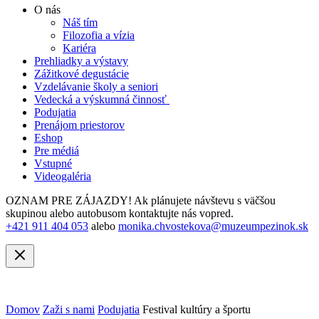
O nás
Náš tím
Filozofia a vízia
Kariéra
Prehliadky a výstavy
Zážitkové degustácie
Vzdelávanie školy a seniori
Vedecká a výskumná činnosť
Podujatia
Prenájom priestorov
Eshop
Pre médiá
Vstupné
Videogaléria
OZNAM PRE ZÁJAZDY! Ak plánujete návštevu s väčšou
skupinou alebo autobusom kontaktujte nás vopred.
+421 911 404 053
alebo
monika.chvostekova@muzeumpezinok.sk
Domov
Zaži s nami
Podujatia
Festival kultúry a športu