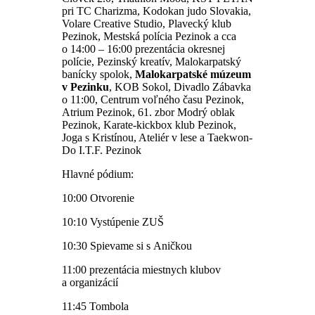
pri TC Charizma, Kodokan judo Slovakia,
Volare Creative Studio, Plavecký klub
Pezinok, Mestská polícia Pezinok a cca
o 14:00 – 16:00 prezentácia okresnej
polície, Pezinský kreatív, Malokarpatský
banícky spolok,
Malokarpatské múzeum
v Pezinku
, KOB Sokol, Divadlo Zábavka
o 11:00, Centrum voľného času Pezinok,
Atrium Pezinok, 61. zbor Modrý oblak
Pezinok, Karate-kickbox klub Pezinok,
Joga s Kristínou, Ateliér v lese a Taekwon-
Do I.T.F. Pezinok
Hlavné pódium:
10:00 Otvorenie
10:10 Vystúpenie ZUŠ
10:30 Spievame si s Aničkou
11:00 prezentácia miestnych klubov
a organizácií
11:45 Tombola