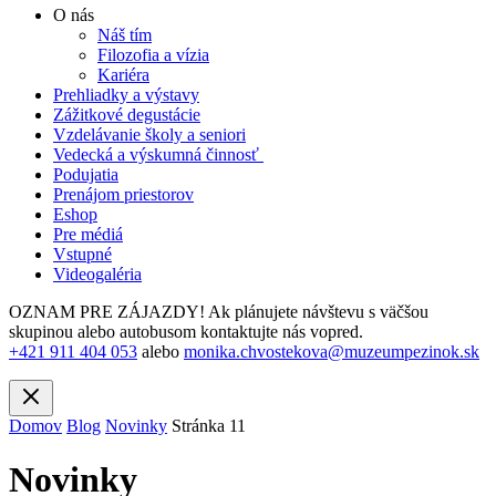
O nás
Náš tím
Filozofia a vízia
Kariéra
Prehliadky a výstavy
Zážitkové degustácie
Vzdelávanie školy a seniori
Vedecká a výskumná činnosť
Podujatia
Prenájom priestorov
Eshop
Pre médiá
Vstupné
Videogaléria
OZNAM PRE ZÁJAZDY! Ak plánujete návštevu s väčšou
skupinou alebo autobusom kontaktujte nás vopred.
+421 911 404 053
alebo
monika.chvostekova@muzeumpezinok.sk
Domov
Blog
Novinky
Stránka 11
Novinky