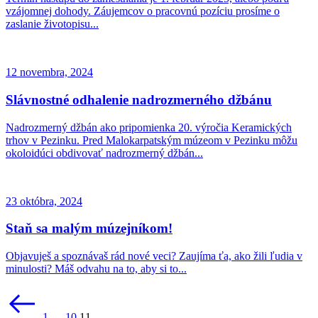
vzájomnej dohody. Záujemcov o pracovnú pozíciu prosíme o
zaslanie životopisu...
12 novembra, 2024
Slávnostné odhalenie nadrozmerného džbánu
Nadrozmerný džbán ako pripomienka 20. výročia Keramických
trhov v Pezinku. Pred Malokarpatským múzeom v Pezinku môžu
okoloidúci obdivovať nadrozmerný džbán...
23 októbra, 2024
Staň sa malým múzejníkom!
Objavuješ a spoznávaš rád nové veci? Zaujíma ťa, ako žili ľudia v
minulosti? Máš odvahu na to, aby si to...
Stránkovanie
príspevkov
1
…
10
11