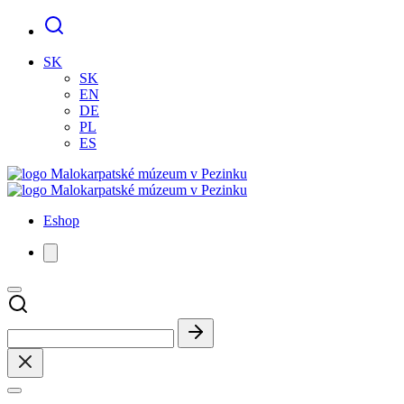
SK
SK
EN
DE
PL
ES
Eshop