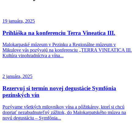
19 januára, 2025
Prihláška na konferenciu Terra Vineatica III.
Malokarpaské múzeum v Pezinku a Regionálne múzeum v
Mikulove vás pozývajú na konferenciu „TERRA VINEATICA III.
Kultúra vinohradníctva a vína...
2 januára, 2025
Rezervuj si termín novej degustácie Symfónia
pezinských vín
Pozývame všetkých milovníkov vína a pôžitkárov, ktorí si chcú
dopriať nezabudnuteľný zážitok, do Malokarpatského múzea na
novú degustáciu – Symfónia...