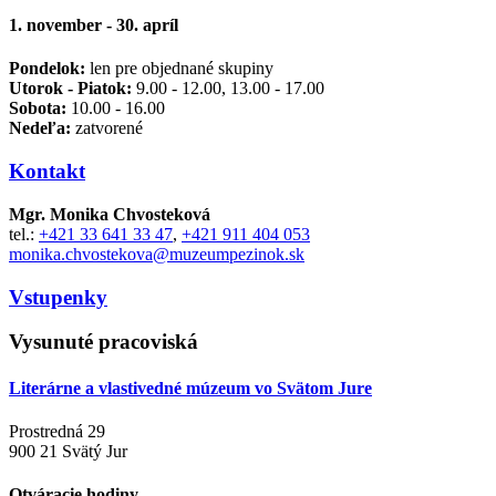
1. november - 30. apríl
Pondelok:
len pre objednané skupiny
Utorok - Piatok:
9.00 - 12.00, 13.00 - 17.00
Sobota:
10.00 - 16.00
Nedeľa:
zatvorené
Kontakt
Mgr. Monika Chvosteková
tel.:
+421 33 641 33 47
,
+421 911 404 053
monika.chvostekova@muzeumpezinok.sk
Vstupenky
Vysunuté pracoviská
Literárne a vlastivedné múzeum vo Svätom Jure
Prostredná 29
900 21 Svätý Jur
Otváracie hodiny