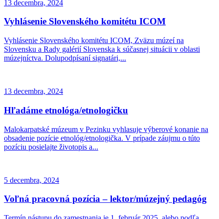
13 decembra, 2024
Vyhlásenie Slovenského komitétu ICOM
Vyhlásenie Slovenského komitétu ICOM, Zväzu múzeí na
Slovensku a Rady galérií Slovenska k súčasnej situácii v oblasti
múzejníctva. Dolupodpísaní signatári,...
13 decembra, 2024
Hľadáme etnológa/etnologičku
Malokarpatské múzeum v Pezinku vyhlasuje výberové konanie na
obsadenie pozície etnológ/etnologička. V prípade záujmu o túto
pozíciu posielajte životopis a...
5 decembra, 2024
Voľná pracovná pozícia – lektor/múzejný pedagóg
Termín nástupu do zamestnania je 1. február 2025, alebo podľa