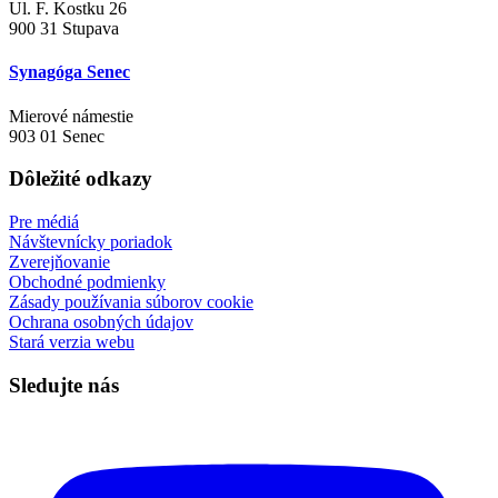
Ul. F. Kostku 26
900 31 Stupava
Synagóga Senec
Mierové námestie
903 01 Senec
Dôležité odkazy
Pre médiá
Návštevnícky poriadok
Zverejňovanie
Obchodné podmienky
Zásady používania súborov cookie
Ochrana osobných údajov
Stará verzia webu
Sledujte nás