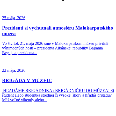
25 mája, 2026
Prezidenti si vychutnali atmosféru Malokarpatského
múzea
Vo štvrtok 21. mája 2026 sme v Malokarpatskom múzeu privítali
výnimočných hostí – prezidenta Albánskej republiky Bajrama
Begaja a prezidenta...
22 mája, 2026
BRIGÁDA V MÚZEU!
HĽADÁME BRIGÁDNIKA / BRIGÁDNIČKU DO MÚZEA! Si
študent alebo študentka strednej či vysokej školy a hľadáš brigádu?
Máš voľné víkendy alebo...