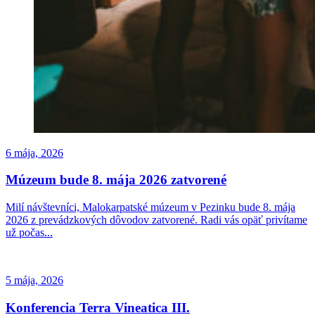
6 mája, 2026
Múzeum bude 8. mája 2026 zatvorené
Milí návštevníci, Malokarpatské múzeum v Pezinku bude 8. mája
2026 z prevádzkových dôvodov zatvorené. Radi vás opäť privítame
už počas...
5 mája, 2026
Konferencia Terra Vineatica III.