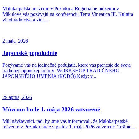
Malokarpatské múzeum v Pezinku a Regionálne múzeum v
Mikulove vás pozývajú na konferenciu Terra Vineatica III. Kultúra
vinohradníctva a vína...
2 mája, 2026
Japonské popoludnie
Pozývame vás na jedinečné podujatie, ktoré vás prenesie do sveta
tradičnej japonskej kultúry: WORKSHOP TRADIČNÉHO
JAPONSKÉHO UMENIA (KÓDÓ) Kedy: v...
29 apríla, 2026
Múzeum bude 1. mája 2026 zatvorené
Milí návštevníci, radi by sme vás informovali, že Malokarpatské
múzeum v Pezinku bude v piatok 1. mája 2026 zatvorené. Tešíme...