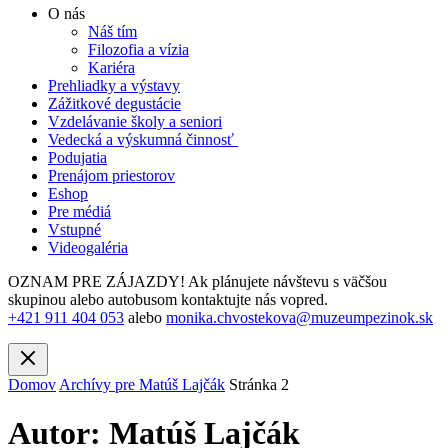
O nás
Náš tím
Filozofia a vízia
Kariéra
Prehliadky a výstavy
Zážitkové degustácie
Vzdelávanie školy a seniori
Vedecká a výskumná činnosť
Podujatia
Prenájom priestorov
Eshop
Pre médiá
Vstupné
Videogaléria
OZNAM PRE ZÁJAZDY! Ak plánujete návštevu s väčšou
skupinou alebo autobusom kontaktujte nás vopred.
+421 911 404 053
alebo
monika.chvostekova@muzeumpezinok.sk
Domov
Archívy pre Matúš Lajčák
Stránka 2
Autor: Matúš Lajčák