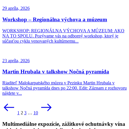
29 apríla, 2026
Workshop – Regionálna výchova a múzeum
WORKSHOP: REGIONÁLNA VÝCHOVA A MÚZEUM: AKO
NA TO SPOLU. Pozývame vás na odborný workshop, ktorý je
súčasťou cyklu venovaných kultúrnemu...
23 apríla, 2026
Martin Hrubala v talkshow Nočná pyramída
Riaditeľ Malokarpatského múzea v Pezinku Martin Hrubala v
talkshow Nočná pyramída dnes po 22:00. Edit: Záznam z rozhovoru
nájdete v...
Stránkovanie
príspevkov
1
2
3
…
10
Multimediálne expozície, zážitkové ochutnávky vína