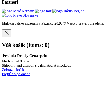
Partneri
Malokarpatské múzeum v Pezinku 2026 © Všetky práva vyhradené.
Váš košík
(items: 0)
Produkt
Detaily
Cena spolu
Medzisúčet
0,00 €
Produkty
Shipping and discounts calculated at checkout.
Zobraziť košík
v
Prejsť do pokladne
košíku