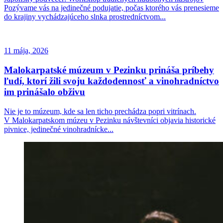
Pozývame vás na jedinečné podujatie, počas ktorého vás prenesieme
do krajiny vychádzajúceho slnka prostredníctvom...
11 mája, 2026
Malokarpatské múzeum v Pezinku prináša príbehy
ľudí, ktorí žili svoju každodennosť a vinohradníctvo
im prinášalo obživu
Nie je to múzeum, kde sa len ticho prechádza popri vitrínach.
V Malokarpatskom múzeu v Pezinku návštevníci objavia historické
pivnice, jedinečné vinohradnícke...