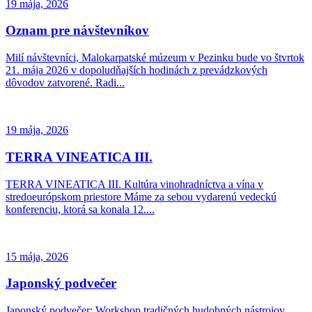
19 mája, 2026
Oznam pre návštevníkov
Milí návštevníci, Malokarpatské múzeum v Pezinku bude vo štvrtok
21. mája 2026 v dopoludňajších hodinách z prevádzkových
dôvodov zatvorené. Radi...
19 mája, 2026
TERRA VINEATICA III.
TERRA VINEATICA III. Kultúra vinohradníctva a vína v
stredoeurópskom priestore Máme za sebou vydarenú vedeckú
konferenciu, ktorá sa konala 12....
15 mája, 2026
Japonský podvečer
Japonský podvečer: Workshop tradičných hudobných nástrojov